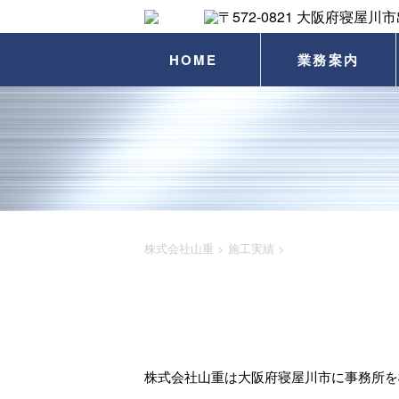
HOME
業務案内
株式会社山重
>
施工実績
>
株式会社山重は大阪府寝屋川市に事務所を